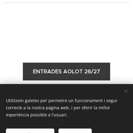
ENTRADES AOLOT 26/27
TORNAR
Utilitzem galetes per permetre un funcionament i segur
correcte a la nostra pàgina web, i per oferir la millor
experiència possible a l'usuari.
Secció Dramàtica del Centre Catòlic d'Olot 2020